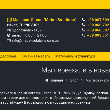
Магазин-Салон "Mebel Solutions"
+38 067 509
+38 066 702
г.Киев, ТЦ
"NOVUS"
,
+38 068 387
ул. Здолбуновская , 7-Г
10:00 – 21:00
+38 093 651
пн.-вс.
info@mebel-solutions.com.ua
рдеробные
Кухонная мебель
Материалы и фурнитура
Мы переехали в новы
Главная
Блог
Мы переехали 
реехали в новый магазин - салон в
ТЦ "NOVUS", ул. Здолбуновская, 
нам в гости для ознакомления с образцами наших изделий. Берите
 в гости! Ждем Вас с радостью и хорошим настроением!