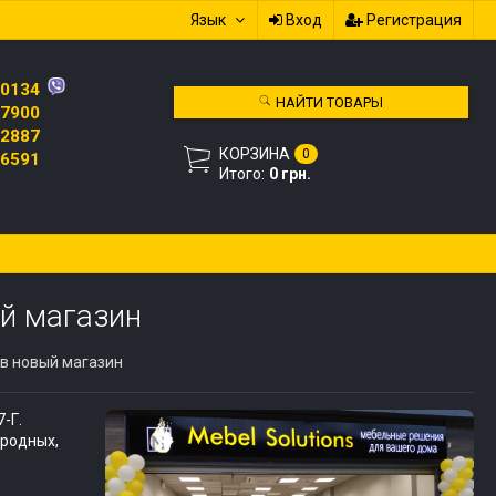
Язык
Вход
Регистрация
 0134
НАЙТИ ТОВАРЫ
 7900
 2887
КОРЗИНА
0
 6591
Итого:
0 грн.
й магазин
в новый магазин
7-Г
.
 родных,