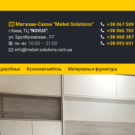
Магазин-Салон "Mebel Solutions"
+38 067 509
+38 066 702
г.Киев, ТЦ
"NOVUS"
,
+38 068 387
ул. Здолбуновская , 7-Г
10:00 – 21:00
+38 093 651
пн.-вс.
info@mebel-solutions.com.ua
рдеробные
Кухонная мебель
Материалы и фурнитура