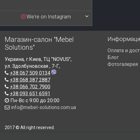
We're on Instagram
Информаци
Магазин-салон "Mebel
Solutions"
Оплата и дос
Блог
Украина
,
г.Киев
,
ТЦ "NOVUS",
Фотогалерея
ул. Здолбуновская , 7-Г
,
+38 067 509 0134
+38 068 387 2887
+38 066 702 7900
+38 093 651 6591
Пн-Вс с 9:00 до 20:00
info@mebel-solutions.com.ua
2017 © All right reserved.