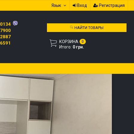
Язык
Вход
Регистрация
 0134
НАЙТИ ТОВАРЫ
 7900
 2887
КОРЗИНА
0
 6591
Итого:
0 грн.