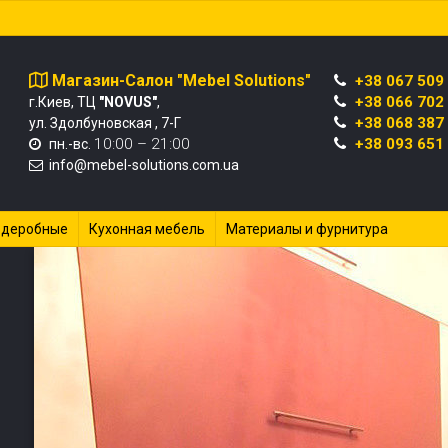
Магазин-Салон "Mebel Solutions"
+38 067 509
+38 066 702
г.Киев, ТЦ
"NOVUS"
,
+38 068 387
ул. Здолбуновская , 7-Г
10:00 – 21:00
+38 093 651
пн.-вс.
info@mebel-solutions.com.ua
рдеробные
Кухонная мебель
Материалы и фурнитура