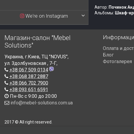
Автор:
Починок Ан
Альбомы:
Шкаф-кр
We're on Instagram
Информаци
Магазин-салон "Mebel
Solutions"
Оплата и дос
Блог
Украина
,
г.Киев
,
ТЦ "NOVUS",
Фотогалерея
ул. Здолбуновская , 7-Г
,
+38 067 509 0134
+38 068 387 2887
+38 066 702 7900
+38 093 651 6591
Пн-Вс с 9:00 до 20:00
info@mebel-solutions.com.ua
2017 © All right reserved.