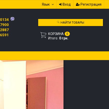
Язык
Вход
Регистрация
 0134
НАЙТИ ТОВАРЫ
 7900
 2887
КОРЗИНА
0
 6591
Итого:
0 грн.